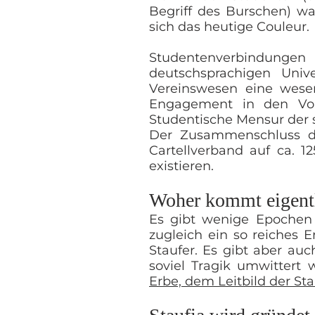
Begriff des
Burschen
) wa
sich das heutige
Couleur
.
Studentenverbindunge
deutschsprachigen Univ
Vereinswesen
eine wesent
Engagement in den Vor
Studentische Mensur der 
Der Zusammenschluss de
Cartellverband
auf ca. 1
existieren.
Woher kommt eigentl
Es gibt wenige Epochen 
zugleich ein so reiches 
Staufer. Es gibt aber auc
soviel Tragik umwittert 
Erbe, dem Leitbild der Sta