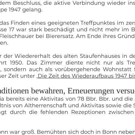
em Beschluss, die aktive Verbindung wieder in
pe 1947 gelang.
das Finden eines geeigneten Treffpunktes im zer
sse 17 war stark beschädigt und nicht mehr im B
leischhauer bei Bierersatz. Am Ende ihres Grün
en.
r der Wiedererhalt des alten Staufenhauses in d
rt 1950. Das Zimmer diente nicht nur als Tr
n, sondern auch als vorübergehende Wohnstatt 
ser Zeit unter ‚
Die Zeit des Wiederaufbaus 1947 bi
raditionen bewahren, Erneuerungen vers
a bereits eine Aktivitas von 78 Bbr. Bbr. und die
tnis von Altherrenschaft und Aktivitas sowie die 
t durch die fehlenden Rezeptionen zwischen 
onn war groß. Bemühten sich doch in Bonn nebe