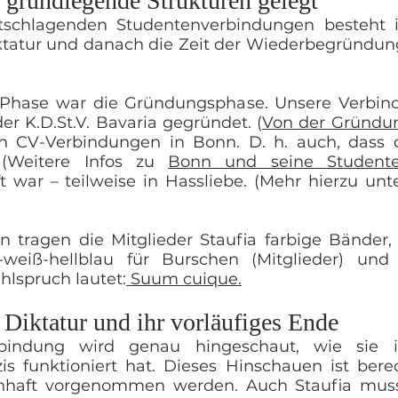
, grundlegende Strukturen gelegt
htschlagenden Studentenverbindungen besteht
tatur und danach die Zeit der Wiederbegründunge
 Phase war die Gründungsphase. Unsere Verbin
er K.D.St.V. Bavaria gegründet. (
Von der Gründung
en CV-Verbindungen in Bonn. D. h. auch, dass 
 (Weitere Infos zu
Bonn und seine Student
 war – teilweise in Hassliebe. (Mehr hierzu unte
 tragen die Mitglieder Staufia farbige Bänder
-weiß-hellblau für Burschen (Mitglieder) und
hlspruch lautet:
Suum cuique.
 Diktatur und ihr vorläufiges Ende
rbindung wird genau hingeschaut, wie sie 
is funktioniert hat. Dieses Hinschauen ist bere
nhaft vorgenommen werden. Auch Staufia musste