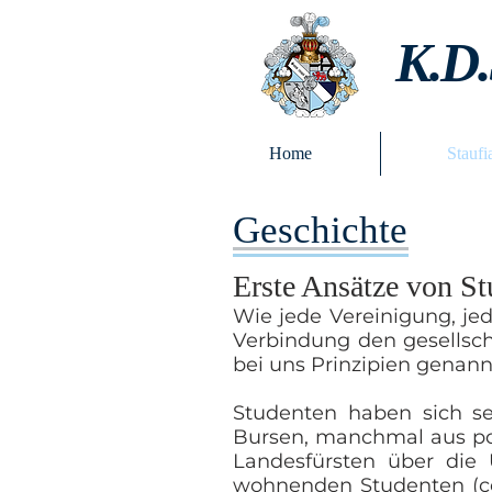
K.D.
Home
Staufi
Geschichte
Erste Ansätze von S
Wie jede Vereinigung, jed
Verbindung den gesellscha
bei uns Prinzipien genan
Studenten haben sich sei
Bursen
, manchmal aus pol
Landesfürsten über die 
wohnenden Studenten (coll