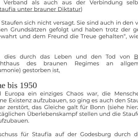
Verband als auch aus der Verbindung selbst
taufia unter brauner Diktatur
)
Staufen sich nicht versagt. Sie sind auch in den 
en Grundsätzen gefolgt und haben trotz der 
wahrt und dem Freund die Treue gehalten“, wie
rd dies durch das Leben und den Tod von
B
uchthaus des braunen Regimes an allgem
onie) gestorben ist,
ae bis 1950
 Europa ein einziges Chaos war, die Mensche
ine Existenz aufzubauen, so ging es auch den Stau
ar zerstört, das Gleiche galt für Bonn (siehe hier
ltäglichen Überlebenskampf stellen und die Stau
ufzubauen.
tschuss für Staufia auf der Godesburg durch