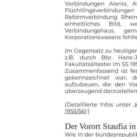
Verbindungen Alania, As
Flüchtlingsverbindunge
Reformverbindung Rhein
einheitliches Bild, w
Verbindungshaus, gem
Korporationswesens fehl
Im Gegensatz zu heutigen
z.B. durch Bbr. Hans-
Fakultätsältester im SS 19
Zusammenfassend ist fest
gekennzeichnet war, de
aufzubauen, die den Vo
überzeugend darzustellen
(Detaillierte Infos unter ‚
1955/56)
')
Der Vorort Staufia in
Wie in der bundesrepubli