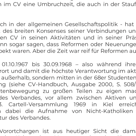
 im CV eine Umbruchzeit, die auch in der Stauf
ch in der allgemeinen Gesellschaftspolitik - ha
 des breiten Konsenses seiner Verbindungen un
en CV in seinen Aktivitäten und in seiner Pr
kann sogar sagen, dass Reformen oder Neuerung
pekt waren. Aber die Zeit war reif für Reformen
01.10.1967 bis 30.09.1968 – also während ihr
ort und damit die höchste Verantwortung im akt
 außerhalb, sondern mitten in der 68er Studenteng
ung (siehe CV-Handbuch, Ausgabe 2000, S. 508/
tenbewegung zu großen Teilen zu eigen mach
 des Verbandes, vor allem zwischen Aktiven un
 Cartell-Versammlung 1969 in Kiel erreicht
n dabei die Aufnahme von Nicht-Katholiken 
ur des Verbandes.
Vorortchargen ist aus heutiger Sicht die dam