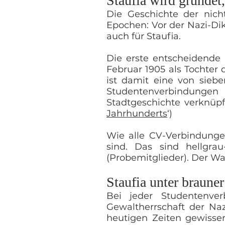
Staufia wird gründet
Die Geschichte der nic
Epochen: Vor der Nazi-Dik
auch für Staufia.
Die erste entscheidende
Februar 1905 als Tochter d
ist damit eine von sieb
Studentenverbindungen
Stadtgeschichte verknüpft
Jahrhunderts
‘)
Wie alle CV-Verbindungen
sind. Das sind hellgrau
(Probemitglieder). Der Wa
Staufia unter brauner
Bei jeder Studentenve
Gewaltherrschaft der Naz
heutigen Zeiten gewisse