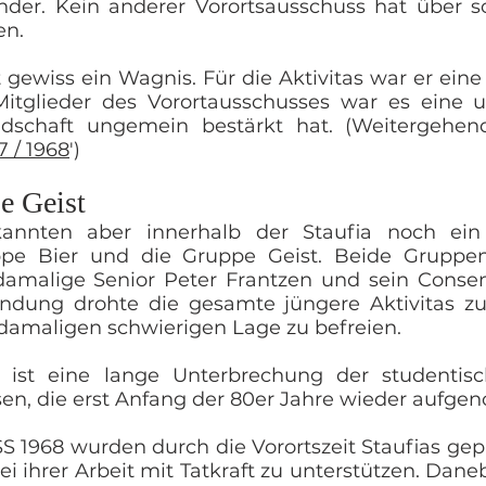
nder. Kein anderer Vorortsausschuss hat über 
en.
t gewiss ein Wagnis. Für die Aktivitas war er ein
itglieder des Vorortausschusses war es eine un
dschaft ungemein bestärkt hat. (Weitergehend
7 / 1968
')
e Geist
kannten aber innerhalb der Staufia noch ei
uppe Bier und die Gruppe Geist. Beide Grupp
amalige Senior Peter Frantzen und sein Conseni
ndung drohte die gesamte jüngere Aktivitas zu v
 damaligen schwierigen Lage zu befreien.
 ist eine lange Unterbrechung der studentisch
en, die erst Anfang der 80er Jahre wieder aufg
 1968 wurden durch die Vorortszeit Staufias gep
bei ihrer Arbeit mit Tatkraft zu unterstützen. Da