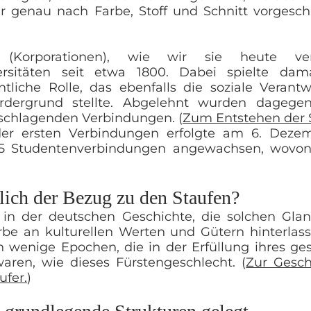
r genau nach Farbe, Stoff und Schnitt vorgesch
n (Korporationen), wie wir sie heute ve
ersitäten
seit etwa 1800
. Dabei spielte da
liche Rolle, das ebenfalls die soziale Verant
dergrund stellte. Abgelehnt wurden dagegen
schlagenden Verbindungen. (
Zum Entstehen der 
r ersten Verbindungen erfolgte am 6. Dezemb
25 Studentenverbindungen angewachsen, wovo
ich der Bezug zu den Staufen?
in der deutschen Geschichte, die solchen Glan
Erbe an kulturellen Werten und Gütern hinterlas
h wenige Epochen, die in der Erfüllung ihres ge
waren, wie dieses Fürstengeschlecht. (
Zur Gesch
ufer.
)