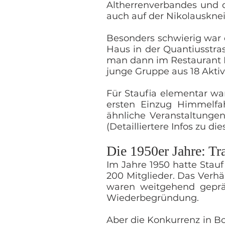
Altherrenverbandes und d
auch auf der Nikolausknei
Besonders schwierig war 
Haus in der Quantiusstra
man dann im Restaurant F
junge Gruppe aus 18 Aktiv
Für Staufia elementar wa
ersten Einzug Himmelfah
ähnliche Veranstaltunge
(Detailliertere Infos zu die
Die 1950er Jahre: T
Im Jahre 1950 hatte Staufi
200 Mitglieder. Das Verhäl
waren weitgehend gepräg
Wiederbegründung.
Aber die Konkurrenz in B