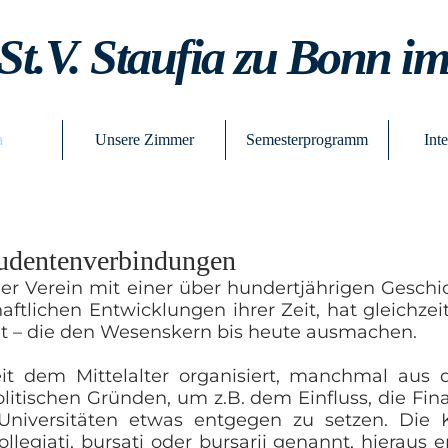
St.V. Staufia zu Bonn i
a
Unsere Zimmer
Semesterprogramm
Int
tudentenverbindungen
er Verein mit einer über hundertjährigen Geschi
ftlichen Entwicklungen ihrer Zeit, hat gleichze
nt – die den Wesenskern bis heute ausmachen.
t dem Mittelalter organisiert, manchmal aus d
itischen Gründen, um z.B. dem Einfluss, die Fin
Universitäten etwas entgegen zu setzen. Die 
egiati, bursati oder bursarii genannt, hieraus e