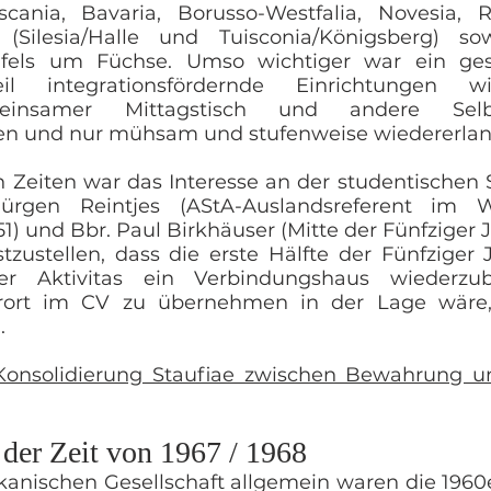
cania, Bavaria, Borusso-Westfalia, Novesia, 
n (Silesia/Halle und Tuisconia/Königsberg) 
fels um Füchse. Umso wichtiger war ein ges
eil integrationsfördernde Einrichtungen w
einsamer Mittagstisch und andere Selbst
ten und nur mühsam und stufenweise wiedererla
 Zeiten war das Interesse an der studentischen 
Jürgen Reintjes (AStA-Auslandsreferent im 
51) und Bbr. Paul Birkhäuser (Mitte der Fünfziger J
zustellen, dass die erste Hälfte der Fünfziger
r Aktivitas ein Verbindungshaus wiederzube
rort im CV zu übernehmen in der Lage wäre
.
Konsolidierung Staufiae zwischen Bewahrung un
 der Zeit von 1967 / 1968
kanischen Gesellschaft allgemein waren die 1960